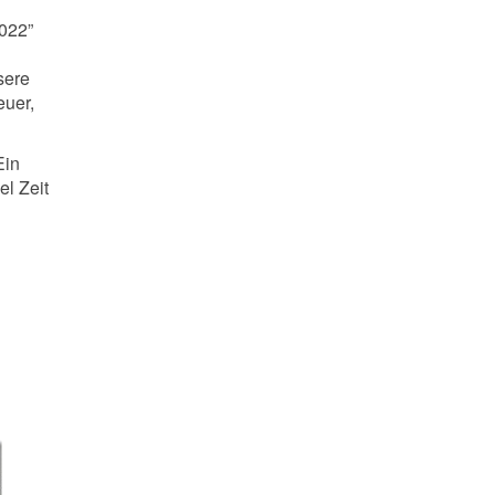
2022”
sere
euer,
Ein
l Zeit